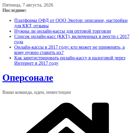
Перейти
Пятница, 7 августа, 2026
к
Последние:
содержимому
Платформа ОФД от ООО Эвотор: описание, настройки
для ККТ, отзывы
Нужны ли онлайн-кассы для оптовой торговли
Список онлайн-касс (ККТ), включенных в реестр с 2017
года
Онлайн-кассы в 2017 году: кто может не применять, а
кому нужно ставить их?
Как зарегистрировать онлайн-кассу в налоговой через
Интернет в 2017 году
Оперсонале
Ваши команда, идеи, инвестиции