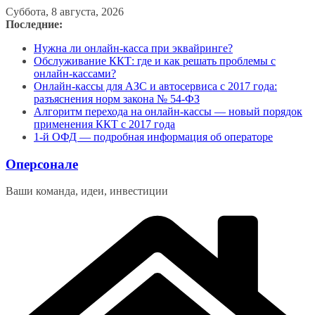
Перейти
Суббота, 8 августа, 2026
к
Последние:
содержимому
Нужна ли онлайн-касса при эквайринге?
Обслуживание ККТ: где и как решать проблемы с
онлайн-кассами?
Онлайн-кассы для АЗС и автосервиса с 2017 года:
разъяснения норм закона № 54-ФЗ
Алгоритм перехода на онлайн-кассы — новый порядок
применения ККТ с 2017 года
1-й ОФД — подробная информация об операторе
Оперсонале
Ваши команда, идеи, инвестиции