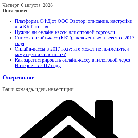
Перейти
Четверг, 6 августа, 2026
к
Последние:
содержимому
Платформа ОФД от ООО Эвотор: описание, настройки
для ККТ, отзывы
Нужны ли онлайн-кассы для оптовой торговли
Список онлайн-касс (ККТ), включенных в реестр с 2017
года
Онлайн-кассы в 2017 году: кто может не применять, а
кому нужно ставить их?
Как зарегистрировать онлайн-кассу в налоговой через
Интернет в 2017 году
Оперсонале
Ваши команда, идеи, инвестиции