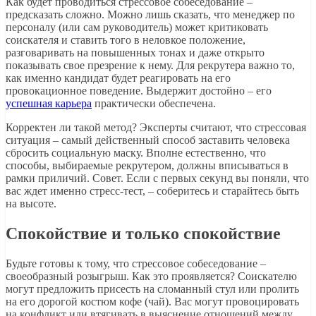
Как будет проводиться стрессовое собеседование –
предсказать сложно. Можно лишь сказать, что менеджер по
персоналу (или сам руководитель) может критиковать
соискателя и ставить того в неловкое положение,
разговаривать на повышенных тонах и даже открыто
показывать свое презрение к нему. Для рекрутера важно то,
как именно кандидат будет реагировать на его
провокационное поведение. Выдержит достойно – его
успешная карьера
практически обеспечена.
Корректен ли такой метод? Эксперты считают, что стрессовая
ситуация – самый действенный способ заставить человека
сбросить социальную маску. Вполне естественно, что
способы, выбираемые рекрутером, должны вписываться в
рамки приличий. Совет. Если с первых секунд вы поняли, что
вас ждет именно стресс-тест, – соберитесь и старайтесь быть
на высоте.
Спокойствие и только спокойствие
Будьте готовы к тому, что стрессовое собеседование –
своеобразный розыгрыш. Как это проявляется? Соискателю
могут предложить присесть на сломанный стул или пролить
на его дорогой костюм кофе (чай). Вас могут провоцировать
на конфликт или втягивать в выяснение отношений между