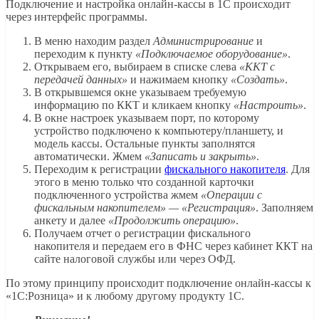
Подключение и настройка онлайн-кассы в 1С происходит
через интерфейс программы.
В меню находим раздел
Администрирование
и
переходим к пункту
«Подключаемое оборудование»
.
Открываем его, выбираем в списке слева
«ККТ с
передачей данных»
и нажимаем кнопку
«Создать»
.
В открывшемся окне указываем требуемую
информацию по ККТ и кликаем кнопку
«Настроить»
.
В окне настроек указываем порт, по которому
устройство подключено к компьютеру/планшету, и
модель кассы. Остальные пункты заполнятся
автоматически. Жмем
«Записать и закрыть»
.
Переходим к регистрации
фискального накопителя
. Для
этого в меню только что созданной карточки
подключенного устройства жмем
«Операции с
фискальным накопителем» — «Регистрация»
. Заполняем
анкету и далее
«Продолжить операцию»
.
Получаем отчет о регистрации фискального
накопителя и передаем его в ФНС через кабинет ККТ на
сайте налоговой службы или через ОФД.
По этому принципу происходит подключение онлайн-кассы к
«1С:Розница» и к любому другому продукту 1С.