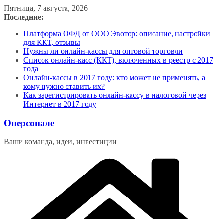
Перейти
Пятница, 7 августа, 2026
к
Последние:
содержимому
Платформа ОФД от ООО Эвотор: описание, настройки
для ККТ, отзывы
Нужны ли онлайн-кассы для оптовой торговли
Список онлайн-касс (ККТ), включенных в реестр с 2017
года
Онлайн-кассы в 2017 году: кто может не применять, а
кому нужно ставить их?
Как зарегистрировать онлайн-кассу в налоговой через
Интернет в 2017 году
Оперсонале
Ваши команда, идеи, инвестиции