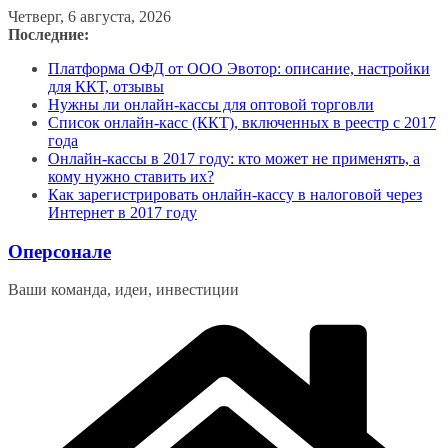
Перейти
Четверг, 6 августа, 2026
к
Последние:
содержимому
Платформа ОФД от ООО Эвотор: описание, настройки
для ККТ, отзывы
Нужны ли онлайн-кассы для оптовой торговли
Список онлайн-касс (ККТ), включенных в реестр с 2017
года
Онлайн-кассы в 2017 году: кто может не применять, а
кому нужно ставить их?
Как зарегистрировать онлайн-кассу в налоговой через
Интернет в 2017 году
Оперсонале
Ваши команда, идеи, инвестиции