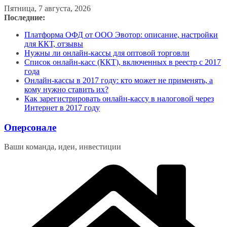
Перейти
Пятница, 7 августа, 2026
к
Последние:
содержимому
Платформа ОФД от ООО Эвотор: описание, настройки
для ККТ, отзывы
Нужны ли онлайн-кассы для оптовой торговли
Список онлайн-касс (ККТ), включенных в реестр с 2017
года
Онлайн-кассы в 2017 году: кто может не применять, а
кому нужно ставить их?
Как зарегистрировать онлайн-кассу в налоговой через
Интернет в 2017 году
Оперсонале
Ваши команда, идеи, инвестиции