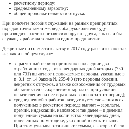
расчетному периоду;
среднедневному заработку;
общей продолжительности отпуска.
При подсчете пособия служащей на разных предприятиях
порядок точно такой же: ведь оба руководителя будут
производить расчеты независимо друг от друга, как если бы
служащая работала только на одном предприятии.
Декретные по совместительству в 2017 году рассчитывают так
же, как и в общем случае:
за расчетный период принимают последние два
отработанных года, из календарных дней которых (730
или 731) вычитают исключаемые периоды, указанные в
п. 3.1. ст. 14 Закона № 255-ФЗ (это периоды болезни,
декретных отпусков, а также освобождения от трудовых
обязанностей с сохранением зарплаты при условии
неначисления на нее страховых взносов за этот период);
среднедневной заработок находят путем сложения всех
полученных в расчетном периоде выплат – зарплаты,
премий, индексаций, надбавок и так далее – и деления
полученной суммы на количество календарных дней,
полученных по методике, указанной в пункте выше.
При этом учитываются лишь те суммы, с которых были