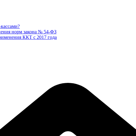
-кассами?
снения норм закона № 54-ФЗ
рименения ККТ с 2017 года