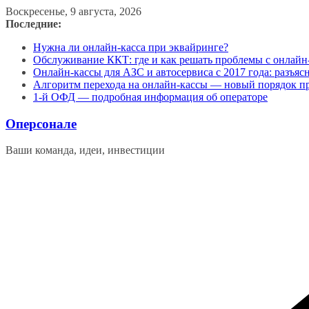
Перейти
Воскресенье, 9 августа, 2026
к
Последние:
содержимому
Нужна ли онлайн-касса при эквайринге?
Обслуживание ККТ: где и как решать проблемы с онлайн
Онлайн-кассы для АЗС и автосервиса с 2017 года: разъя
Алгоритм перехода на онлайн-кассы — новый порядок п
1-й ОФД — подробная информация об операторе
Оперсонале
Ваши команда, идеи, инвестиции