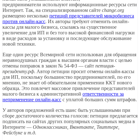
предприниматели используют информационные ресурсы сети
Интернет. Так, на специализированном сайте
change.org
размещено несколько
петиций представителей микробизнеса
против онлайн-касс
. Их авторы требуют отменить онлайн-
кассы для малого бизнеса, ссылаясь на существенное
увеличение для ИП и без того высокой финансовой нагрузки
в виде расходов за установку и последующее обслуживание
новой техники.
Еще один ресурс Всемирной сети использован для обращения
неравнодушных граждан к высшим органам власти с целью
отмены поправок в закон № 54-ФЗ — сайт
петиция-
президенту.рф
. Автор петиции просит отмены онлайн-кассы
для ИП, поскольку большинство предпринимателей, по его
мнению, не знает об обязательном применении ККТ нового
образца. Это повлечет массовое привлечение представителей
малого бизнеса к административной
ответственности за
неприменение онлайн-касс
с уплатой больших сумм штрафов.
У авторов предложений есть шанс быть услышанными при
сборе достаточного количества голосов: петиции предлагается
подписать на сайтах других популярных социальных медиа в
Интернете —
Одноклассниках, Вконтакте, Твиттере,
Фейсбуке и т.д.