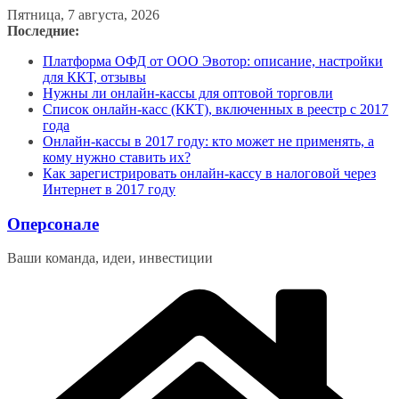
Перейти
Пятница, 7 августа, 2026
к
Последние:
содержимому
Платформа ОФД от ООО Эвотор: описание, настройки
для ККТ, отзывы
Нужны ли онлайн-кассы для оптовой торговли
Список онлайн-касс (ККТ), включенных в реестр с 2017
года
Онлайн-кассы в 2017 году: кто может не применять, а
кому нужно ставить их?
Как зарегистрировать онлайн-кассу в налоговой через
Интернет в 2017 году
Оперсонале
Ваши команда, идеи, инвестиции