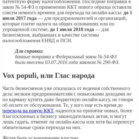
патентную форму налогообложения.
Последние поправки в
закон № 54-ФЗ о применении ККТ нового образца оставили
совсем немного времени для перехода на онлайн-кассы:
до 1
июля 2017 года
— для предпринимателей и организаций,
которые платят налоги на общих основаниях или по
упрощенной системе,
до 1 июля 2018 года
— для
бизнесменов, выбравших в качестве системы
налогообложения ЕНВД и ПСН.
Для справки:
данные поправки в Федеральный закон № 54-ФЗ
были внесены 03.07.2016 года законом № 290-ФЗ.
Vox populi, или Глас народа
Часть бизнесменов уже отказалась от ведения собственного
дела: мелким предпринимателям с невысокими доходами не
по карману купить даже бюджетную онлайн-кассу, не говоря
об оплате ее обслуживания. Те, у кого еще есть время до
перехода на новую ККТ
, надеются на принятие новых, более
благосклонных к бизнесу законодательных актов, и могут
лишь гадать, отменят ли онлайн-кассы или хотя бы перенесут
обязательные сроки перехода на них.
Желая быть услышанными властью,