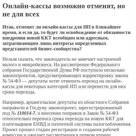
Онлайн-кассы возможно отменят, но
не для всех
Итак, отменят ли онлайн-кассы для ИП в ближайшее
время, и если да, то будет ли освобождение от обязанности
внедрения новой ККТ всеобщим или адресным,
затрагивающим лишь интересы определенных
представителей бизнес-сообщества?
Нельзя сказать, что законодатель не замечает настроений
малого и микробизнеса. На рассмотрение Федерального
собрания Государственной Думы РФ поступило несколько
законопроектов, предусматривающих корректировку закона
№ 54-ФЗ — депутаты хотят отменить переход на онлайн-
кассы для некоторых категорий ИП или перенести для них
сроки перехода.
Например, архангельские депутаты из областного Собрания
направили в Госдуму законопроект, зарегистрированный
под №
110014-7
, о внесении поправок в Закон № 54-ФЗ
относительно переноса срока перехода на новую ККТ для
плательщиков ЕНВД и патентной системы налогообложения.
Проект прошел стадии регистрации и создания рабочей
комиссии и ожидает рассмотрения в первом чтении.