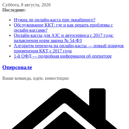
Перейти
Суббота, 8 августа, 2026
к
Последние:
содержимому
Нужна ли онлайн-касса при эквайринге?
Обслуживание ККТ: где и как решать проблемы с
онлайн-кассами?
Онлайн-кассы для АЗС и автосервиса с 2017 года:
разъяснения норм закона № 54-ФЗ
Алгоритм перехода на онлайн-кассы — новый порядок
применения ККТ с 2017 года
1-й ОФД — подробная информация об операторе
Оперсонале
Ваши команда, идеи, инвестиции