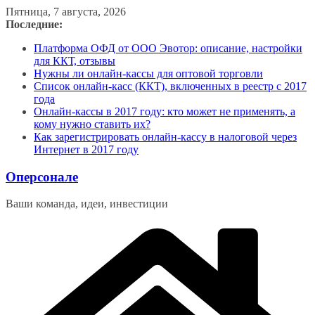
Перейти
Пятница, 7 августа, 2026
к
Последние:
содержимому
Платформа ОФД от ООО Эвотор: описание, настройки
для ККТ, отзывы
Нужны ли онлайн-кассы для оптовой торговли
Список онлайн-касс (ККТ), включенных в реестр с 2017
года
Онлайн-кассы в 2017 году: кто может не применять, а
кому нужно ставить их?
Как зарегистрировать онлайн-кассу в налоговой через
Интернет в 2017 году
Оперсонале
Ваши команда, идеи, инвестиции