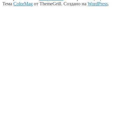
Тема
ColorMag
от ThemeGrill. Создано на
WordPress
.