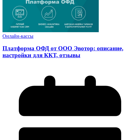
Онлайн-кассы
Платформа ОФД от ООО Эвотор: описание,
настройки для ККТ, отзывы