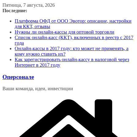
Перейти
Пятница, 7 августа, 2026
к
Последние:
содержимому
Платформа ОФД от ООО Эвотор: описание, настройки
для ККТ, отзывы
Нужны ли онлайн-кассы для оптовой торговли
Список онлайн-касс (ККТ), включенных в реестр с 2017
года
Онлайн-кассы в 2017 году: кто может не применять, а
кому нужно ставить их?
Как зарегистрировать онлайн-кассу в налоговой через
Интернет в 2017 году
Оперсонале
Ваши команда, идеи, инвестиции