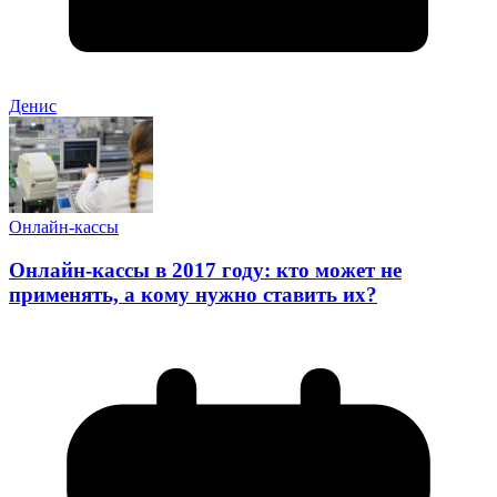
Денис
Онлайн-кассы
Онлайн-кассы в 2017 году: кто может не
применять, а кому нужно ставить их?