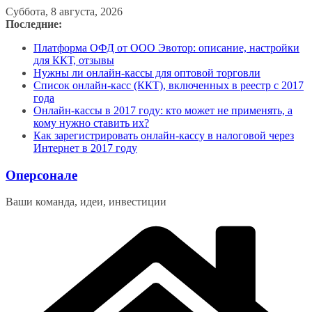
Перейти
Суббота, 8 августа, 2026
к
Последние:
содержимому
Платформа ОФД от ООО Эвотор: описание, настройки
для ККТ, отзывы
Нужны ли онлайн-кассы для оптовой торговли
Список онлайн-касс (ККТ), включенных в реестр с 2017
года
Онлайн-кассы в 2017 году: кто может не применять, а
кому нужно ставить их?
Как зарегистрировать онлайн-кассу в налоговой через
Интернет в 2017 году
Оперсонале
Ваши команда, идеи, инвестиции