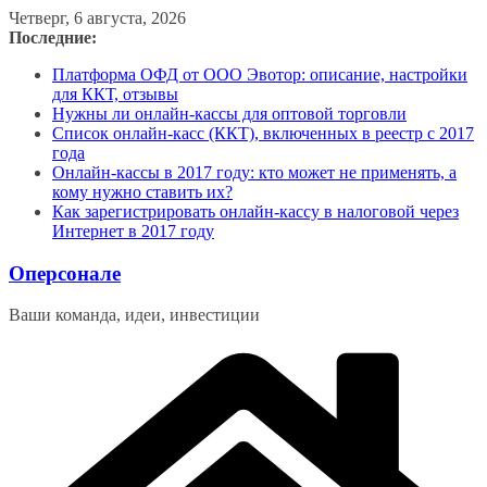
Перейти
Четверг, 6 августа, 2026
к
Последние:
содержимому
Платформа ОФД от ООО Эвотор: описание, настройки
для ККТ, отзывы
Нужны ли онлайн-кассы для оптовой торговли
Список онлайн-касс (ККТ), включенных в реестр с 2017
года
Онлайн-кассы в 2017 году: кто может не применять, а
кому нужно ставить их?
Как зарегистрировать онлайн-кассу в налоговой через
Интернет в 2017 году
Оперсонале
Ваши команда, идеи, инвестиции