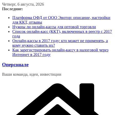
Перейти
Четверг, 6 августа, 2026
к
Последние:
содержимому
Платформа ОФД от ООО Эвотор: описание, настройки
для ККТ, отзывы
Нужны ли онлайн-кассы для оптовой торговли
Список онлайн-касс (ККТ), включенных в реестр с 2017
года
Онлайн-кассы в 2017 году: кто может не применять, а
кому нужно ставить их?
Как зарегистрировать онлайн-кассу в налоговой через
Интернет в 2017 году
Оперсонале
Ваши команда, идеи, инвестиции