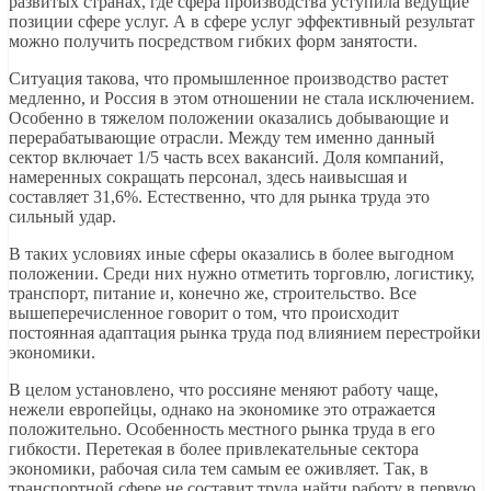
развитых странах, где сфера производства уступила ведущие
позиции сфере услуг. А в сфере услуг эффективный результат
можно получить посредством гибких форм занятости.
Ситуация такова, что промышленное производство растет
медленно, и Россия в этом отношении не стала исключением.
Особенно в тяжелом положении оказались добывающие и
перерабатывающие отрасли. Между тем именно данный
сектор включает 1/5 часть всех вакансий. Доля компаний,
намеренных сокращать персонал, здесь наивысшая и
составляет 31,6%. Естественно, что для рынка труда это
сильный удар.
В таких условиях иные сферы оказались в более выгодном
положении. Среди них нужно отметить торговлю, логистику,
транспорт, питание и, конечно же, строительство. Все
вышеперечисленное говорит о том, что происходит
постоянная адаптация рынка труда под влиянием перестройки
экономики.
В целом установлено, что россияне меняют работу чаще,
нежели европейцы, однако на экономике это отражается
положительно. Особенность местного рынка труда в его
гибкости. Перетекая в более привлекательные сектора
экономики, рабочая сила тем самым ее оживляет. Так, в
транспортной сфере не составит труда найти работу в первую