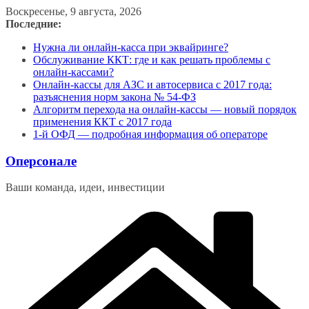
Перейти
Воскресенье, 9 августа, 2026
к
Последние:
содержимому
Нужна ли онлайн-касса при эквайринге?
Обслуживание ККТ: где и как решать проблемы с
онлайн-кассами?
Онлайн-кассы для АЗС и автосервиса с 2017 года:
разъяснения норм закона № 54-ФЗ
Алгоритм перехода на онлайн-кассы — новый порядок
применения ККТ с 2017 года
1-й ОФД — подробная информация об операторе
Оперсонале
Ваши команда, идеи, инвестиции