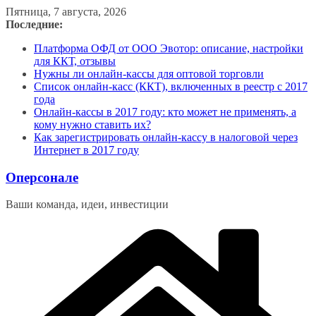
Перейти
Пятница, 7 августа, 2026
к
Последние:
содержимому
Платформа ОФД от ООО Эвотор: описание, настройки
для ККТ, отзывы
Нужны ли онлайн-кассы для оптовой торговли
Список онлайн-касс (ККТ), включенных в реестр с 2017
года
Онлайн-кассы в 2017 году: кто может не применять, а
кому нужно ставить их?
Как зарегистрировать онлайн-кассу в налоговой через
Интернет в 2017 году
Оперсонале
Ваши команда, идеи, инвестиции