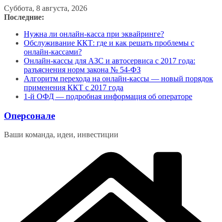
Перейти
Суббота, 8 августа, 2026
к
Последние:
содержимому
Нужна ли онлайн-касса при эквайринге?
Обслуживание ККТ: где и как решать проблемы с
онлайн-кассами?
Онлайн-кассы для АЗС и автосервиса с 2017 года:
разъяснения норм закона № 54-ФЗ
Алгоритм перехода на онлайн-кассы — новый порядок
применения ККТ с 2017 года
1-й ОФД — подробная информация об операторе
Оперсонале
Ваши команда, идеи, инвестиции