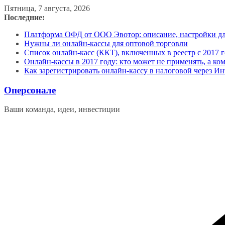
Перейти
Пятница, 7 августа, 2026
к
Последние:
содержимому
Платформа ОФД от ООО Эвотор: описание, настройки д
Нужны ли онлайн-кассы для оптовой торговли
Список онлайн-касс (ККТ), включенных в реестр с 2017 г
Онлайн-кассы в 2017 году: кто может не применять, а ко
Как зарегистрировать онлайн-кассу в налоговой через Ин
Оперсонале
Ваши команда, идеи, инвестиции