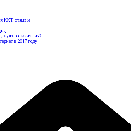
ля ККТ, отзывы
ода
му нужно ставить их?
тернет в 2017 году