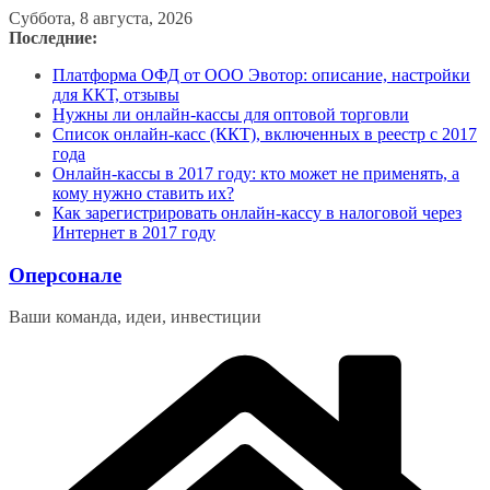
Перейти
Суббота, 8 августа, 2026
к
Последние:
содержимому
Платформа ОФД от ООО Эвотор: описание, настройки
для ККТ, отзывы
Нужны ли онлайн-кассы для оптовой торговли
Список онлайн-касс (ККТ), включенных в реестр с 2017
года
Онлайн-кассы в 2017 году: кто может не применять, а
кому нужно ставить их?
Как зарегистрировать онлайн-кассу в налоговой через
Интернет в 2017 году
Оперсонале
Ваши команда, идеи, инвестиции