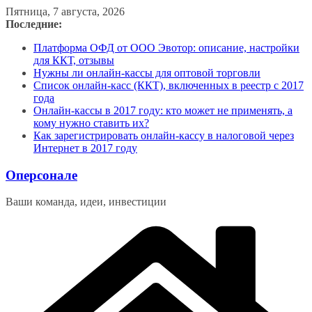
Перейти
Пятница, 7 августа, 2026
к
Последние:
содержимому
Платформа ОФД от ООО Эвотор: описание, настройки
для ККТ, отзывы
Нужны ли онлайн-кассы для оптовой торговли
Список онлайн-касс (ККТ), включенных в реестр с 2017
года
Онлайн-кассы в 2017 году: кто может не применять, а
кому нужно ставить их?
Как зарегистрировать онлайн-кассу в налоговой через
Интернет в 2017 году
Оперсонале
Ваши команда, идеи, инвестиции