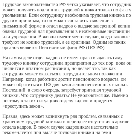
Трудовое законодательство РФ четко указывает, что сотрудник
может получить подлинник трудовой книжки только по факту
увольнения. Если сотруднику необходима трудовая книжка по
другим причинам, то он может составить заявление в
письменной форме в отдел кадров о выдаче заверенной копии
бланка трудовой для предъявления в необходимые инстанции
или учреждения. В жизни имеют место случаи, когда таковые
требуют не копию трудовой, а ее оригинал. Одним из таких
органов является Пенсионный фонд РФ (ПФ РФ).
На самом деле отдел кадров не имеет права выдавать саму
трудовую книжку сотрудника предприятия до тех пор, пока он
числится в штатном расписании, но делает это, так как
сотрудник может оказаться в затруднительном положении.
Например, когда работник достиг пенсионного возраста, он
может обратиться в ПФ для начисления пенсионных выплат.
Последний, в свою очередь, затребует оригинал трудовой
книжки. Что сотруднику делать? Не увольняться же. Именно
поэтому в таких ситуациях отделу кадров и придется
«преступить закон».
Правда, здесь может возникнуть ряд проблем, связанных с
хранением трудовой книжки в период ее отсутствия в архиве
отдела кадров. В таком случае кадровикам настоятельно
рекомендуется при выдаче трудовой книжки на руки