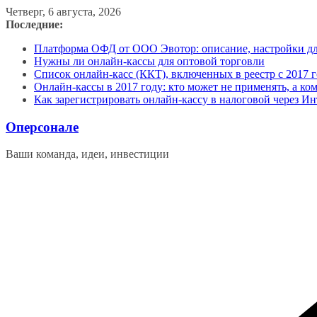
Перейти
Четверг, 6 августа, 2026
к
Последние:
содержимому
Платформа ОФД от ООО Эвотор: описание, настройки д
Нужны ли онлайн-кассы для оптовой торговли
Список онлайн-касс (ККТ), включенных в реестр с 2017 г
Онлайн-кассы в 2017 году: кто может не применять, а ко
Как зарегистрировать онлайн-кассу в налоговой через Ин
Оперсонале
Ваши команда, идеи, инвестиции