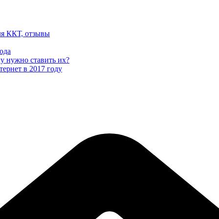
ля ККТ, отзывы
ода
му нужно ставить их?
тернет в 2017 году