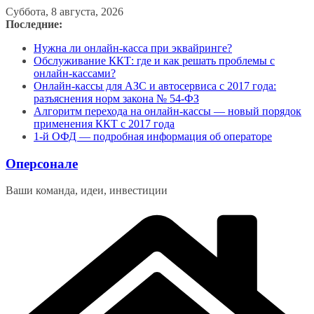
Перейти
Суббота, 8 августа, 2026
к
Последние:
содержимому
Нужна ли онлайн-касса при эквайринге?
Обслуживание ККТ: где и как решать проблемы с
онлайн-кассами?
Онлайн-кассы для АЗС и автосервиса с 2017 года:
разъяснения норм закона № 54-ФЗ
Алгоритм перехода на онлайн-кассы — новый порядок
применения ККТ с 2017 года
1-й ОФД — подробная информация об операторе
Оперсонале
Ваши команда, идеи, инвестиции