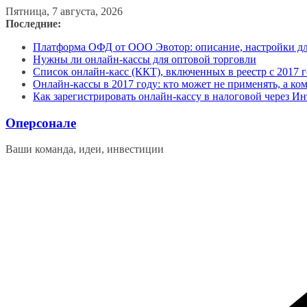
Перейти
Пятница, 7 августа, 2026
к
Последние:
содержимому
Платформа ОФД от ООО Эвотор: описание, настройки д
Нужны ли онлайн-кассы для оптовой торговли
Список онлайн-касс (ККТ), включенных в реестр с 2017 г
Онлайн-кассы в 2017 году: кто может не применять, а ко
Как зарегистрировать онлайн-кассу в налоговой через Ин
Оперсонале
Ваши команда, идеи, инвестиции