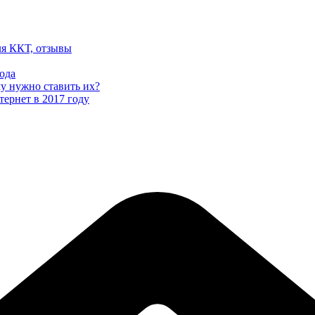
ля ККТ, отзывы
ода
му нужно ставить их?
тернет в 2017 году