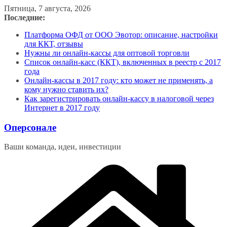
Перейти
Пятница, 7 августа, 2026
к
Последние:
содержимому
Платформа ОФД от ООО Эвотор: описание, настройки
для ККТ, отзывы
Нужны ли онлайн-кассы для оптовой торговли
Список онлайн-касс (ККТ), включенных в реестр с 2017
года
Онлайн-кассы в 2017 году: кто может не применять, а
кому нужно ставить их?
Как зарегистрировать онлайн-кассу в налоговой через
Интернет в 2017 году
Оперсонале
Ваши команда, идеи, инвестиции