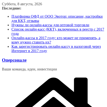
Перейти
Суббота, 8 августа, 2026
к
Последние:
содержимому
Платформа ОФД от ООО Эвотор: описание, настройки
для ККТ, отзывы
Нужны ли онлайн-кассы для оптовой торговли
Список онлайн-касс (ККТ), включенных в реестр с 2017
года
Онлайн-кассы в 2017 году: кто может не применять, а
кому нужно ставить их?
Как зарегистрировать онлайн-кассу в налоговой через
Интернет в 2017 году
Оперсонале
Ваши команда, идеи, инвестиции