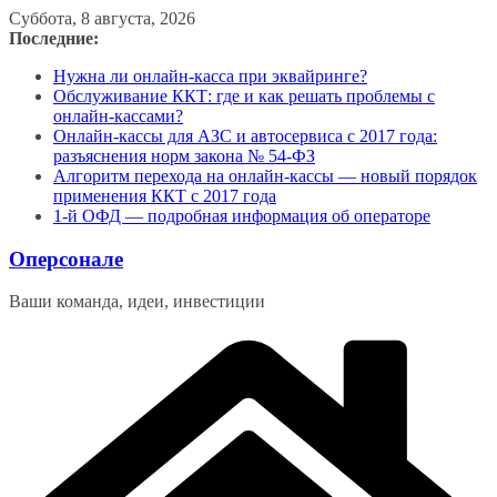
Перейти
Суббота, 8 августа, 2026
к
Последние:
содержимому
Нужна ли онлайн-касса при эквайринге?
Обслуживание ККТ: где и как решать проблемы с
онлайн-кассами?
Онлайн-кассы для АЗС и автосервиса с 2017 года:
разъяснения норм закона № 54-ФЗ
Алгоритм перехода на онлайн-кассы — новый порядок
применения ККТ с 2017 года
1-й ОФД — подробная информация об операторе
Оперсонале
Ваши команда, идеи, инвестиции