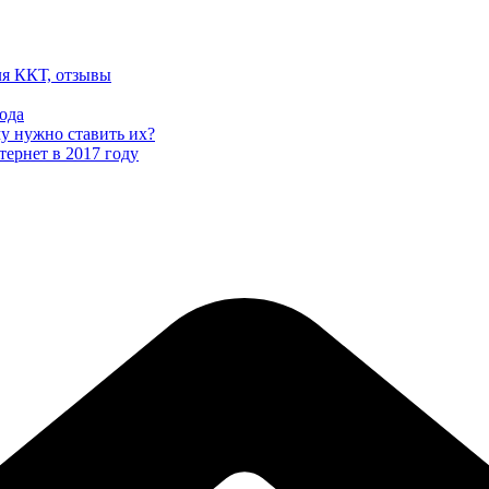
ля ККТ, отзывы
ода
му нужно ставить их?
тернет в 2017 году