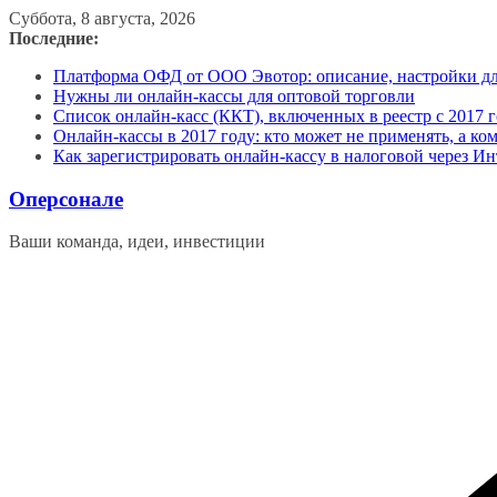
Перейти
Суббота, 8 августа, 2026
к
Последние:
содержимому
Платформа ОФД от ООО Эвотор: описание, настройки д
Нужны ли онлайн-кассы для оптовой торговли
Список онлайн-касс (ККТ), включенных в реестр с 2017 г
Онлайн-кассы в 2017 году: кто может не применять, а ко
Как зарегистрировать онлайн-кассу в налоговой через Ин
Оперсонале
Ваши команда, идеи, инвестиции