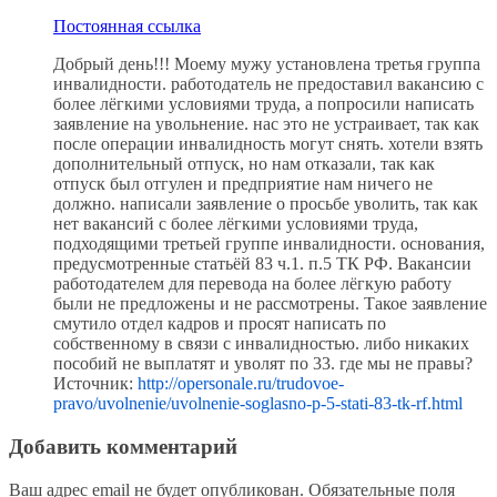
Постоянная ссылка
Добрый день!!! Моему мужу установлена третья группа
инвалидности. работодатель не предоставил вакансию с
более лёгкими условиями труда, а попросили написать
заявление на увольнение. нас это не устраивает, так как
после операции инвалидность могут снять. хотели взять
дополнительный отпуск, но нам отказали, так как
отпуск был отгулен и предприятие нам ничего не
должно. написали заявление о просьбе уволить, так как
нет вакансий с более лёгкими условиями труда,
подходящими третьей группе инвалидности. основания,
предусмотренные статьёй 83 ч.1. п.5 ТК РФ. Вакансии
работодателем для перевода на более лёгкую работу
были не предложены и не рассмотрены. Такое заявление
смутило отдел кадров и просят написать по
собственному в связи с инвалидностью. либо никаких
пособий не выплатят и уволят по 33. где мы не правы?
Источник:
http://opersonale.ru/trudovoe-
pravo/uvolnenie/uvolnenie-soglasno-p-5-stati-83-tk-rf.html
Добавить комментарий
Ваш адрес email не будет опубликован.
Обязательные поля