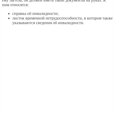
ему льготы, он должен иметь такие документы на руках. К
ним относятся:
справка об инвалидности;
листок временной нетрудоспособности, в котором также
указываются сведения об инвалидности.