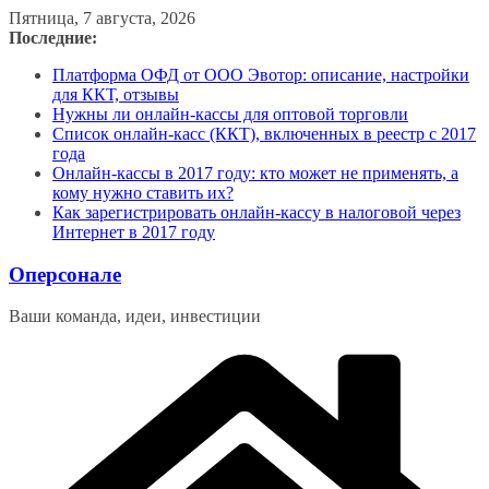
Перейти
Пятница, 7 августа, 2026
к
Последние:
содержимому
Платформа ОФД от ООО Эвотор: описание, настройки
для ККТ, отзывы
Нужны ли онлайн-кассы для оптовой торговли
Список онлайн-касс (ККТ), включенных в реестр с 2017
года
Онлайн-кассы в 2017 году: кто может не применять, а
кому нужно ставить их?
Как зарегистрировать онлайн-кассу в налоговой через
Интернет в 2017 году
Оперсонале
Ваши команда, идеи, инвестиции