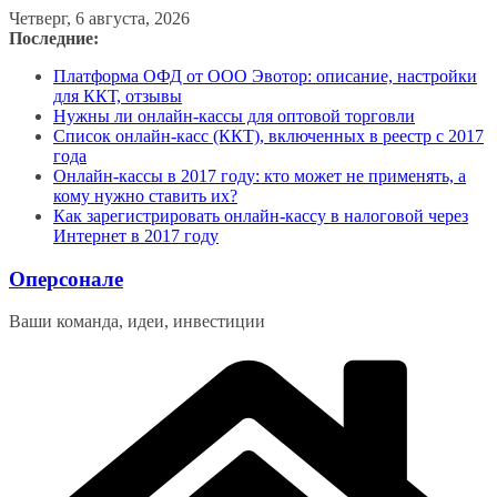
Перейти
Четверг, 6 августа, 2026
к
Последние:
содержимому
Платформа ОФД от ООО Эвотор: описание, настройки
для ККТ, отзывы
Нужны ли онлайн-кассы для оптовой торговли
Список онлайн-касс (ККТ), включенных в реестр с 2017
года
Онлайн-кассы в 2017 году: кто может не применять, а
кому нужно ставить их?
Как зарегистрировать онлайн-кассу в налоговой через
Интернет в 2017 году
Оперсонале
Ваши команда, идеи, инвестиции