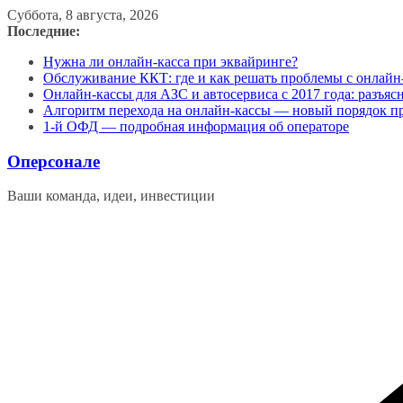
Перейти
Суббота, 8 августа, 2026
к
Последние:
содержимому
Нужна ли онлайн-касса при эквайринге?
Обслуживание ККТ: где и как решать проблемы с онлайн
Онлайн-кассы для АЗС и автосервиса с 2017 года: разъя
Алгоритм перехода на онлайн-кассы — новый порядок п
1-й ОФД — подробная информация об операторе
Оперсонале
Ваши команда, идеи, инвестиции