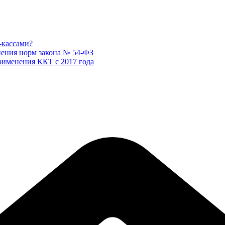
-кассами?
снения норм закона № 54-ФЗ
рименения ККТ с 2017 года