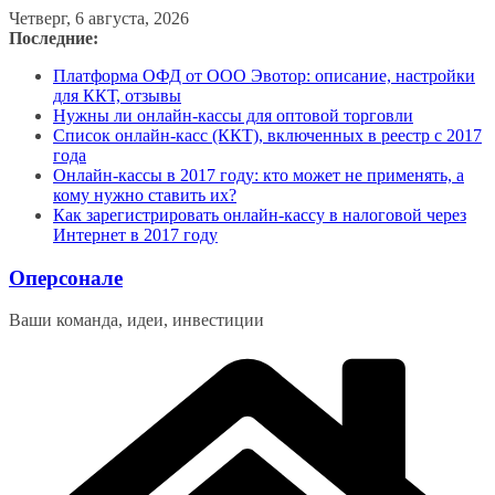
Перейти
Четверг, 6 августа, 2026
к
Последние:
содержимому
Платформа ОФД от ООО Эвотор: описание, настройки
для ККТ, отзывы
Нужны ли онлайн-кассы для оптовой торговли
Список онлайн-касс (ККТ), включенных в реестр с 2017
года
Онлайн-кассы в 2017 году: кто может не применять, а
кому нужно ставить их?
Как зарегистрировать онлайн-кассу в налоговой через
Интернет в 2017 году
Оперсонале
Ваши команда, идеи, инвестиции