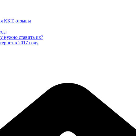
ля ККТ, отзывы
ода
му нужно ставить их?
тернет в 2017 году