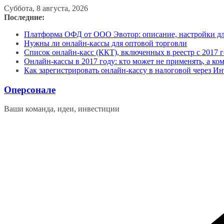
Перейти
Суббота, 8 августа, 2026
к
Последние:
содержимому
Платформа ОФД от ООО Эвотор: описание, настройки д
Нужны ли онлайн-кассы для оптовой торговли
Список онлайн-касс (ККТ), включенных в реестр с 2017 г
Онлайн-кассы в 2017 году: кто может не применять, а ко
Как зарегистрировать онлайн-кассу в налоговой через Ин
Оперсонале
Ваши команда, идеи, инвестиции