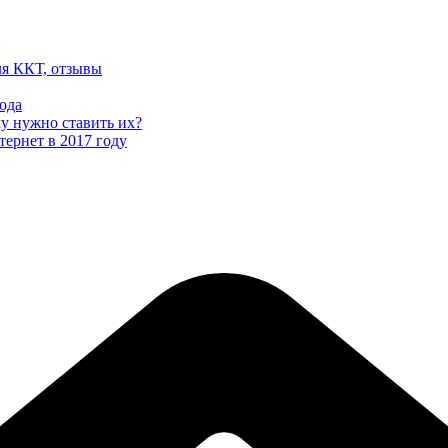
ля ККТ, отзывы
ода
му нужно ставить их?
тернет в 2017 году