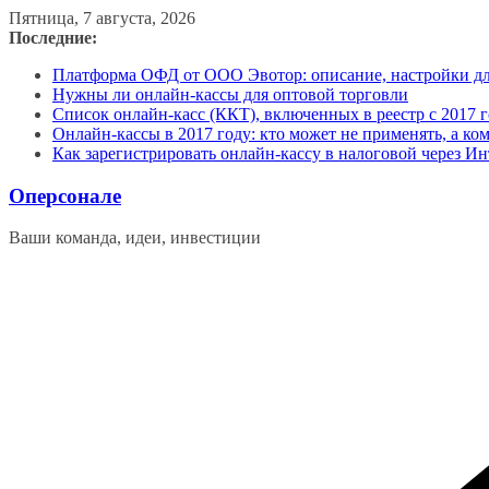
Перейти
Пятница, 7 августа, 2026
к
Последние:
содержимому
Платформа ОФД от ООО Эвотор: описание, настройки д
Нужны ли онлайн-кассы для оптовой торговли
Список онлайн-касс (ККТ), включенных в реестр с 2017 г
Онлайн-кассы в 2017 году: кто может не применять, а ко
Как зарегистрировать онлайн-кассу в налоговой через Ин
Оперсонале
Ваши команда, идеи, инвестиции