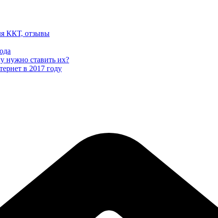
ля ККТ, отзывы
ода
му нужно ставить их?
тернет в 2017 году