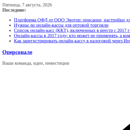
Перейти
Пятница, 7 августа, 2026
к
Последние:
содержимому
Платформа ОФД от ООО Эвотор: описание, настройки д
Нужны ли онлайн-кассы для оптовой торговли
Список онлайн-касс (ККТ), включенных в реестр с 2017 г
Онлайн-кассы в 2017 году: кто может не применять, а ко
Как зарегистрировать онлайн-кассу в налоговой через Ин
Оперсонале
Ваши команда, идеи, инвестиции