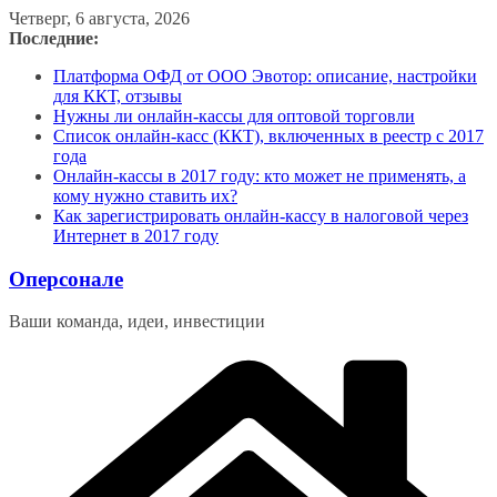
Перейти
Четверг, 6 августа, 2026
к
Последние:
содержимому
Платформа ОФД от ООО Эвотор: описание, настройки
для ККТ, отзывы
Нужны ли онлайн-кассы для оптовой торговли
Список онлайн-касс (ККТ), включенных в реестр с 2017
года
Онлайн-кассы в 2017 году: кто может не применять, а
кому нужно ставить их?
Как зарегистрировать онлайн-кассу в налоговой через
Интернет в 2017 году
Оперсонале
Ваши команда, идеи, инвестиции