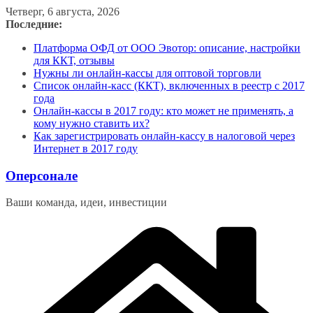
Перейти
Четверг, 6 августа, 2026
к
Последние:
содержимому
Платформа ОФД от ООО Эвотор: описание, настройки
для ККТ, отзывы
Нужны ли онлайн-кассы для оптовой торговли
Список онлайн-касс (ККТ), включенных в реестр с 2017
года
Онлайн-кассы в 2017 году: кто может не применять, а
кому нужно ставить их?
Как зарегистрировать онлайн-кассу в налоговой через
Интернет в 2017 году
Оперсонале
Ваши команда, идеи, инвестиции