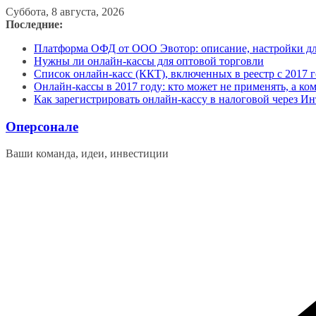
Перейти
Суббота, 8 августа, 2026
к
Последние:
содержимому
Платформа ОФД от ООО Эвотор: описание, настройки д
Нужны ли онлайн-кассы для оптовой торговли
Список онлайн-касс (ККТ), включенных в реестр с 2017 г
Онлайн-кассы в 2017 году: кто может не применять, а ко
Как зарегистрировать онлайн-кассу в налоговой через Ин
Оперсонале
Ваши команда, идеи, инвестиции