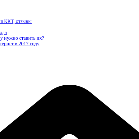
ля ККТ, отзывы
ода
му нужно ставить их?
тернет в 2017 году