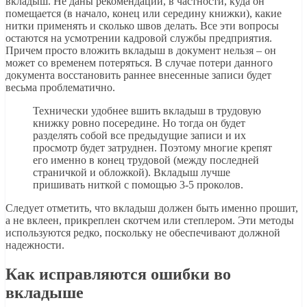
вкладыш. Не даны рекомендации, в частности, куда он
помещается (в начало, конец или середину книжки), какие
нитки применять и сколько швов делать. Все эти вопросы
остаются на усмотрении кадровой службы предприятия.
Причем просто вложить вкладыш в документ нельзя – он
может со временем потеряться. В случае потери данного
документа восстановить раннее внесенные записи будет
весьма проблематично.
Технически удобнее вшить вкладыш в трудовую
книжку ровно посередине. Но тогда он будет
разделять собой все предыдущие записи и их
просмотр будет затруднен. Поэтому многие крепят
его именно в конец трудовой (между последней
страничкой и обложкой). Вкладыш лучше
пришивать ниткой с помощью 3-5 проколов.
Следует отметить, что вкладыш должен быть именно прошит,
а не вклеен, прикреплен скотчем или степлером. Эти методы
используются редко, поскольку не обеспечивают должной
надежности.
Как исправляются ошибки во
вкладыше