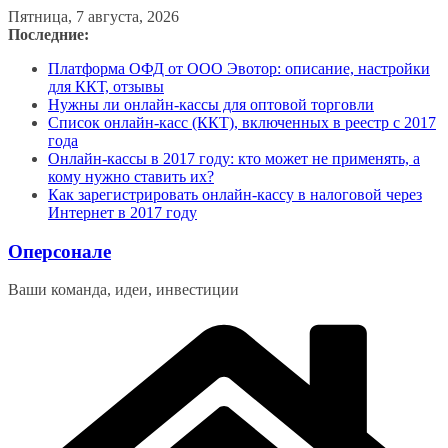
Перейти
Пятница, 7 августа, 2026
к
Последние:
содержимому
Платформа ОФД от ООО Эвотор: описание, настройки
для ККТ, отзывы
Нужны ли онлайн-кассы для оптовой торговли
Список онлайн-касс (ККТ), включенных в реестр с 2017
года
Онлайн-кассы в 2017 году: кто может не применять, а
кому нужно ставить их?
Как зарегистрировать онлайн-кассу в налоговой через
Интернет в 2017 году
Оперсонале
Ваши команда, идеи, инвестиции