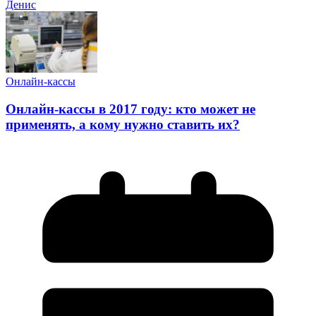
Денис
Онлайн-кассы
Онлайн-кассы в 2017 году: кто может не
применять, а кому нужно ставить их?