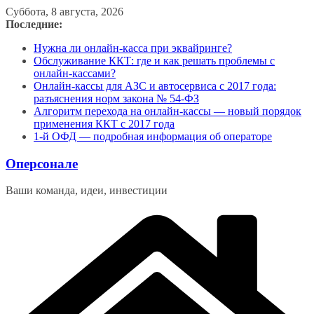
Перейти
Суббота, 8 августа, 2026
к
Последние:
содержимому
Нужна ли онлайн-касса при эквайринге?
Обслуживание ККТ: где и как решать проблемы с
онлайн-кассами?
Онлайн-кассы для АЗС и автосервиса с 2017 года:
разъяснения норм закона № 54-ФЗ
Алгоритм перехода на онлайн-кассы — новый порядок
применения ККТ с 2017 года
1-й ОФД — подробная информация об операторе
Оперсонале
Ваши команда, идеи, инвестиции