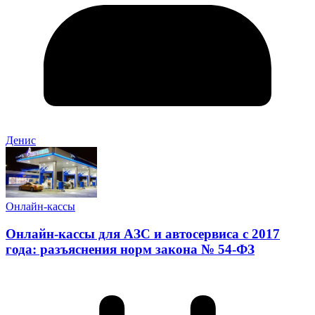
Денис
Онлайн-кассы
Онлайн-кассы для АЗС и автосервиса с 2017
года: разъяснения норм закона № 54-ФЗ