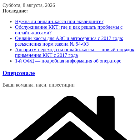
Перейти
Суббота, 8 августа, 2026
к
Последние:
содержимому
Нужна ли онлайн-касса при эквайринге?
Обслуживание ККТ: где и как решать проблемы с
онлайн-кассами?
Онлайн-кассы для АЗС и автосервиса с 2017 года:
разъяснения норм закона № 54-ФЗ
Алгоритм перехода на онлайн-кассы — новый порядок
применения ККТ с 2017 года
1-й ОФД — подробная информация об операторе
Оперсонале
Ваши команда, идеи, инвестиции