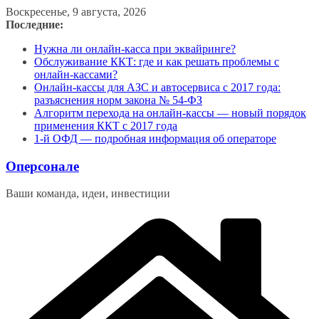
Перейти
Воскресенье, 9 августа, 2026
к
Последние:
содержимому
Нужна ли онлайн-касса при эквайринге?
Обслуживание ККТ: где и как решать проблемы с
онлайн-кассами?
Онлайн-кассы для АЗС и автосервиса с 2017 года:
разъяснения норм закона № 54-ФЗ
Алгоритм перехода на онлайн-кассы — новый порядок
применения ККТ с 2017 года
1-й ОФД — подробная информация об операторе
Оперсонале
Ваши команда, идеи, инвестиции