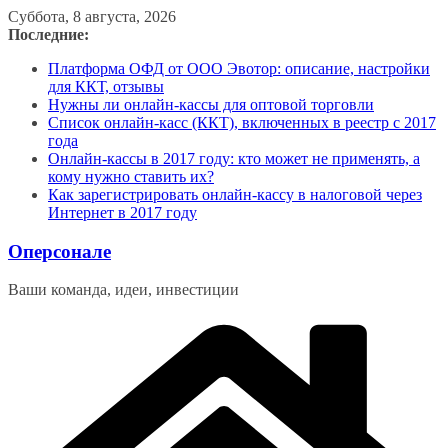
Перейти
Суббота, 8 августа, 2026
к
Последние:
содержимому
Платформа ОФД от ООО Эвотор: описание, настройки
для ККТ, отзывы
Нужны ли онлайн-кассы для оптовой торговли
Список онлайн-касс (ККТ), включенных в реестр с 2017
года
Онлайн-кассы в 2017 году: кто может не применять, а
кому нужно ставить их?
Как зарегистрировать онлайн-кассу в налоговой через
Интернет в 2017 году
Оперсонале
Ваши команда, идеи, инвестиции