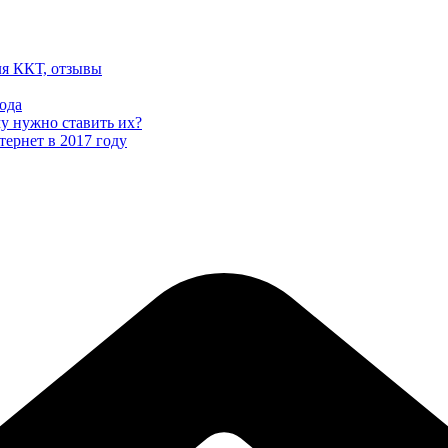
ля ККТ, отзывы
ода
му нужно ставить их?
тернет в 2017 году