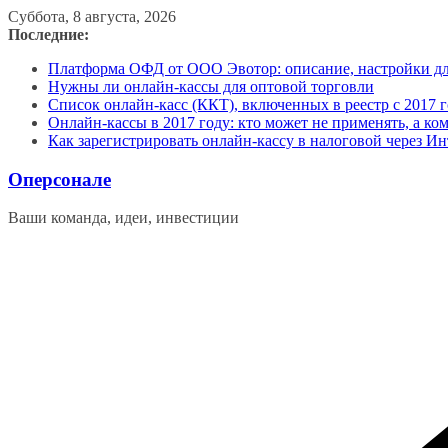
Перейти
Суббота, 8 августа, 2026
к
Последние:
содержимому
Платформа ОФД от ООО Эвотор: описание, настройки д
Нужны ли онлайн-кассы для оптовой торговли
Список онлайн-касс (ККТ), включенных в реестр с 2017 г
Онлайн-кассы в 2017 году: кто может не применять, а ко
Как зарегистрировать онлайн-кассу в налоговой через Ин
Оперсонале
Ваши команда, идеи, инвестиции