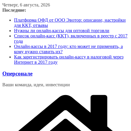
Перейти
Четверг, 6 августа, 2026
к
Последние:
содержимому
Платформа ОФД от ООО Эвотор: описание, настройки
для ККТ, отзывы
Нужны ли онлайн-кассы для оптовой торговли
Список онлайн-касс (ККТ), включенных в реестр с 2017
года
Онлайн-кассы в 2017 году: кто может не применять, а
кому нужно ставить их?
Как зарегистрировать онлайн-кассу в налоговой через
Интернет в 2017 году
Оперсонале
Ваши команда, идеи, инвестиции