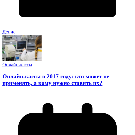
Денис
Онлайн-кассы
Онлайн-кассы в 2017 году: кто может не
применять, а кому нужно ставить их?