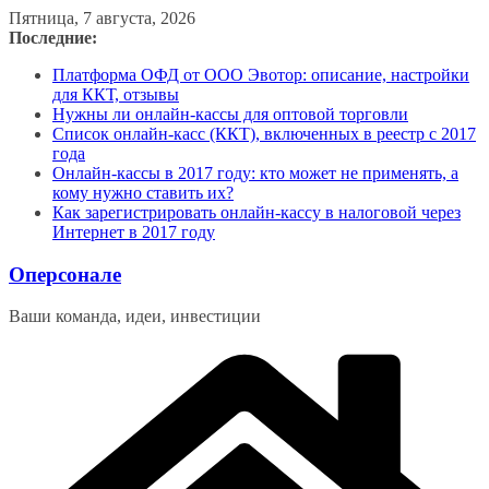
Перейти
Пятница, 7 августа, 2026
к
Последние:
содержимому
Платформа ОФД от ООО Эвотор: описание, настройки
для ККТ, отзывы
Нужны ли онлайн-кассы для оптовой торговли
Список онлайн-касс (ККТ), включенных в реестр с 2017
года
Онлайн-кассы в 2017 году: кто может не применять, а
кому нужно ставить их?
Как зарегистрировать онлайн-кассу в налоговой через
Интернет в 2017 году
Оперсонале
Ваши команда, идеи, инвестиции