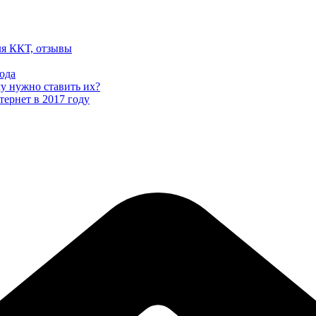
ля ККТ, отзывы
ода
му нужно ставить их?
тернет в 2017 году