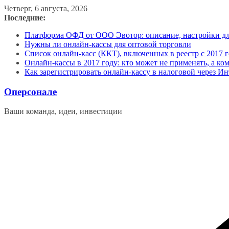
Перейти
Четверг, 6 августа, 2026
к
Последние:
содержимому
Платформа ОФД от ООО Эвотор: описание, настройки д
Нужны ли онлайн-кассы для оптовой торговли
Список онлайн-касс (ККТ), включенных в реестр с 2017 г
Онлайн-кассы в 2017 году: кто может не применять, а ко
Как зарегистрировать онлайн-кассу в налоговой через Ин
Оперсонале
Ваши команда, идеи, инвестиции