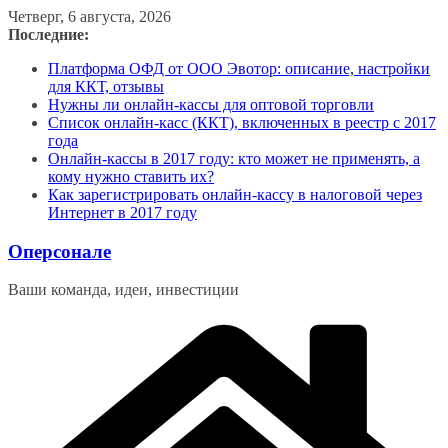
Перейти
Четверг, 6 августа, 2026
к
Последние:
содержимому
Платформа ОФД от ООО Эвотор: описание, настройки
для ККТ, отзывы
Нужны ли онлайн-кассы для оптовой торговли
Список онлайн-касс (ККТ), включенных в реестр с 2017
года
Онлайн-кассы в 2017 году: кто может не применять, а
кому нужно ставить их?
Как зарегистрировать онлайн-кассу в налоговой через
Интернет в 2017 году
Оперсонале
Ваши команда, идеи, инвестиции