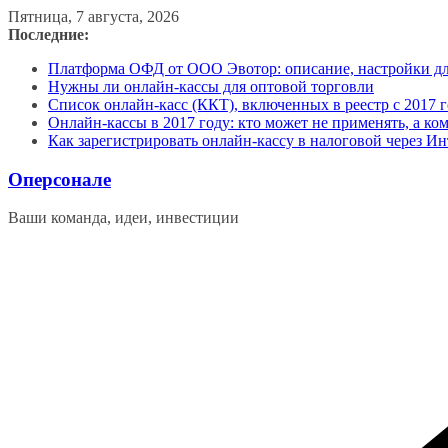
Перейти
Пятница, 7 августа, 2026
к
Последние:
содержимому
Платформа ОФД от ООО Эвотор: описание, настройки д
Нужны ли онлайн-кассы для оптовой торговли
Список онлайн-касс (ККТ), включенных в реестр с 2017 г
Онлайн-кассы в 2017 году: кто может не применять, а ко
Как зарегистрировать онлайн-кассу в налоговой через Ин
Оперсонале
Ваши команда, идеи, инвестиции