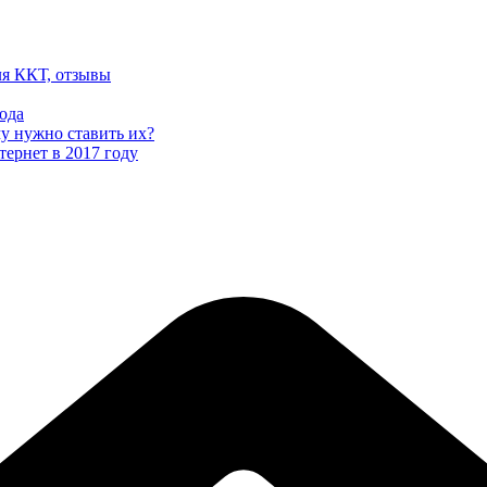
ля ККТ, отзывы
ода
му нужно ставить их?
тернет в 2017 году