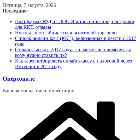
Перейти
Пятница, 7 августа, 2026
к
Последние:
содержимому
Платформа ОФД от ООО Эвотор: описание, настройки
для ККТ, отзывы
Нужны ли онлайн-кассы для оптовой торговли
Список онлайн-касс (ККТ), включенных в реестр с 2017
года
Онлайн-кассы в 2017 году: кто может не применять, а
кому нужно ставить их?
Как зарегистрировать онлайн-кассу в налоговой через
Интернет в 2017 году
Оперсонале
Ваши команда, идеи, инвестиции