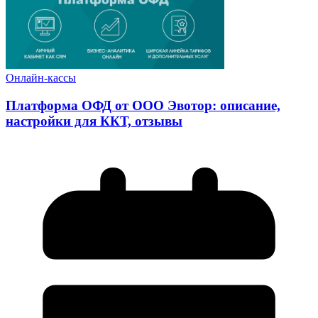
Онлайн-кассы
Платформа ОФД от ООО Эвотор: описание,
настройки для ККТ, отзывы